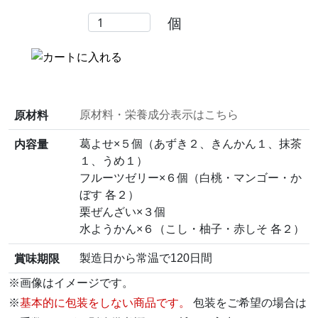
個
原材料
原材料・栄養成分表示はこちら
内容量
葛よせ×５個（あずき２、きんかん１、抹茶
１、うめ１）
フルーツゼリー×６個（白桃・マンゴー・か
ぼす 各２）
栗ぜんざい×３個
水ようかん×６（こし・柚子・赤しそ 各２）
賞味期限
製造日から常温で120日間
※画像はイメージです。
※
基本的に包装をしない商品です。
包装をご希望の場合は