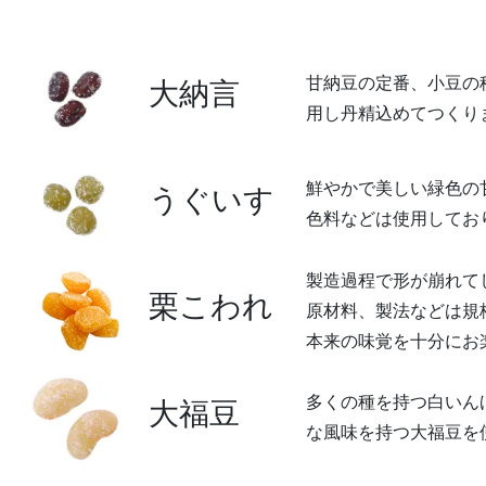
甘納豆の定番、小豆の
大納言
用し丹精込めてつくり
鮮やかで美しい緑色の
うぐいす
色料などは使用してお
製造過程で形が崩れて
栗こわれ
原材料、製法などは規
本来の味覚を十分にお
多くの種を持つ白いん
大福豆
な風味を持つ大福豆を