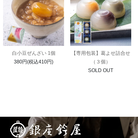
白小豆ぜんざい 1個
【専用包装】葛よせ詰合せ
380円(税込410円)
（３個）
SOLD OUT